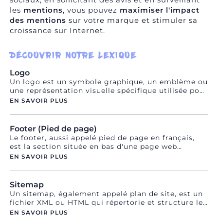
les
mentions
, vous pouvez
maximiser l'impact
des mentions
sur votre marque et stimuler sa
croissance sur Internet.
DÉCOUVRIR NOTRE LEXIQUE
Logo
Un logo est un symbole graphique, un emblème ou
une représentation visuelle spécifique utilisée pour
identifier une entreprise, une marque, un produit
EN SAVOIR PLUS
ou une organisation. Il est conçu pour être
facilement reconnaissable et mémorable, et
représente l'identité visuelle d'une entité. Un logo
Footer (Pied de page)
peut être composé d'un nom de marque stylisé,
Le footer, aussi appelé pied de page en français,
d'icônes, de symboles, de formes ou de
est la section située en bas d'une page web
combinaisons visuelles uniques. Il est utilisé sur
contenant des informations complémentaires, des
EN SAVOIR PLUS
divers supports de communication tels que les
liens importants et des éléments de navigation.
sites web, les produits, les emballages, les
publicités et les documents officiels, afin
Sitemap
d'incarner l'image de marque et d'établir une
Un sitemap, également appelé plan de site, est un
connexion avec les clients et les utilisateurs.
fichier XML ou HTML qui répertorie et structure les
différentes pages d'un site web. Il sert à informer
EN SAVOIR PLUS