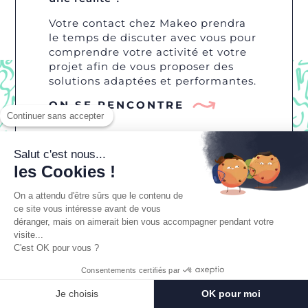
Votre contact chez Makeo prendra
le temps de discuter avec vous pour
comprendre votre activité et votre
projet afin de vous proposer des
solutions adaptées et performantes.
ON SE RENCONTRE
Continuer sans accepter
Salut c'est nous...
les Cookies !
On a attendu d'être sûrs que le contenu de
ce site vous intéresse avant de vous
WAOUH, MERCI !
déranger, mais on aimerait bien vous accompagner pendant votre
visite...
Je veux vous
C'est OK pour vous ?
rencontrer !
Consentements certifiés par
50 avenue de la Choletière - 49300
Je choisis
OK pour moi
CHOLET