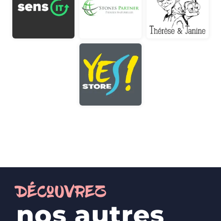
DécoUvrez
nos autres