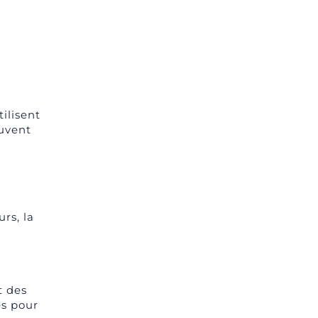
tilisent
euvent
rs, la
t des
és pour