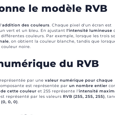
onne le modèle RVB
'
addition des couleu
rs
. Chaque pixel d'un écran est
un vert et un bleu. En ajustant
l'intensité lumineuse
 différentes couleurs. Par exemple, lorsque les trois s
male
, on obtient la couleur blanche, tandis que lorsqu
a couleur noire.
 numérique du RVB
 représentée par une
valeur numérique pour chaque
 composante est représentée par
un nombre entier
co
de cette couleur
et 255 représente l'
intensité maxim
st représenté par les valeurs
RVB (255, 255, 255)
, ta
(0, 0, 0)
.