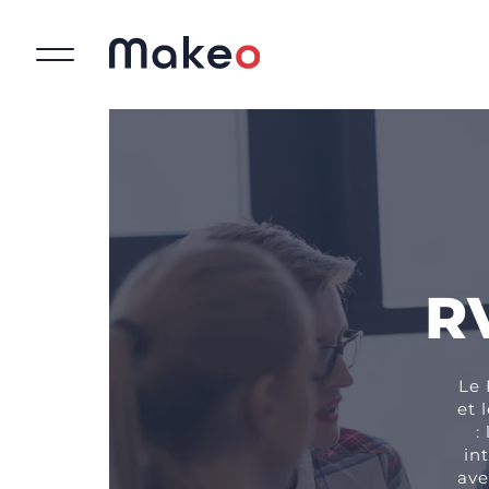
RV
Le 
et 
:
in
ave