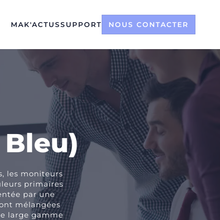
MAK'ACTUS
SUPPORT
NOUS CONTACTER
 Bleu)
s, les moniteurs
uleurs primaires
sentée par une
s sont mélangées
 une large gamme