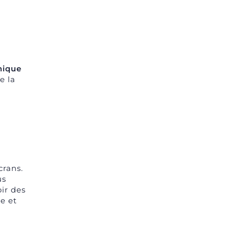
nique
e la
crans.
us
ir des
e et