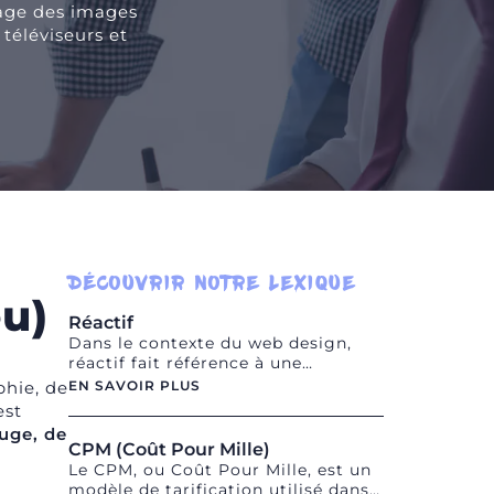
chage des images
 téléviseurs et
DÉCOUVRIR NOTRE LEXIQUE
eu)
Réactif
Dans le contexte du web design,
réactif fait référence à une
approche de conception qui vise à
EN SAVOIR PLUS
phie, de
créer des sites web qui s'adaptent
 est
et se redimensionnent
uge, de
automatiquement pour offrir une
CPM (Coût Pour Mille)
expérience optimale sur différents
Le CPM, ou Coût Pour Mille, est un
appareils et tailles d'écran. Un site
modèle de tarification utilisé dans