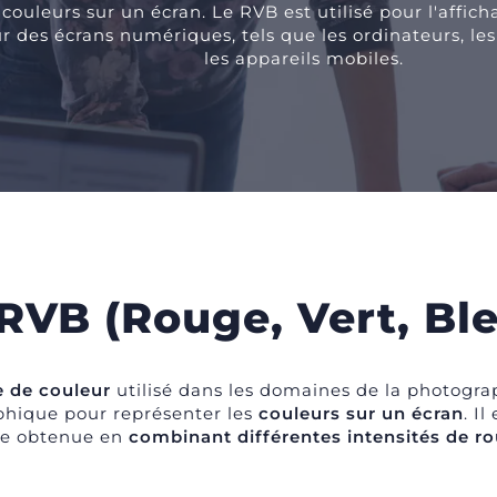
 couleurs sur un écran. Le RVB est utilisé pour l'affi
ur des écrans numériques, tels que les ordinateurs, les
les appareils mobiles.
RVB (Rouge, Vert, Bl
 de couleur
utilisé dans les domaines de la photogra
raphique pour représenter les
couleurs sur un écran
. Il
tre obtenue en
combinant différentes intensités de ro