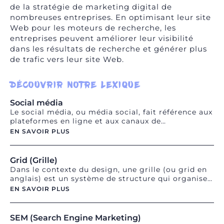
de la stratégie de marketing digital de
nombreuses entreprises. En optimisant leur site
Web pour les moteurs de recherche, les
entreprises peuvent améliorer leur visibilité
dans les résultats de recherche et générer plus
de trafic vers leur site Web.
DÉCOUVRIR NOTRE LEXIQUE
Social média
Le social média, ou média social, fait référence aux
plateformes en ligne et aux canaux de
communication utilisés pour partager et diffuser
EN SAVOIR PLUS
du contenu généré par les utilisateurs. Il englobe
les réseaux sociaux, les blogs, les forums, les sites
de partage de vidéos, les plateformes de
Grid (Grille)
microblogging, etc. Le social média permet aux
Dans le contexte du design, une grille (ou grid en
individus, aux entreprises et aux marques de
anglais) est un système de structure qui organise
publier du contenu, d'interagir avec leur audience,
et aligne les éléments visuels d'une mise en page.
EN SAVOIR PLUS
de créer des communautés et de promouvoir leurs
Il définit des lignes horizontales et verticales qui
produits ou services. Les stratégies de social
délimitent des zones dans lesquelles les éléments
média sont utilisées pour développer la notoriété,
peuvent être placés de manière cohérente.
SEM (Search Engine Marketing)
l'engagement et l'influence sur les plateformes en
L'utilisation d'une grille facilite l'alignement, la