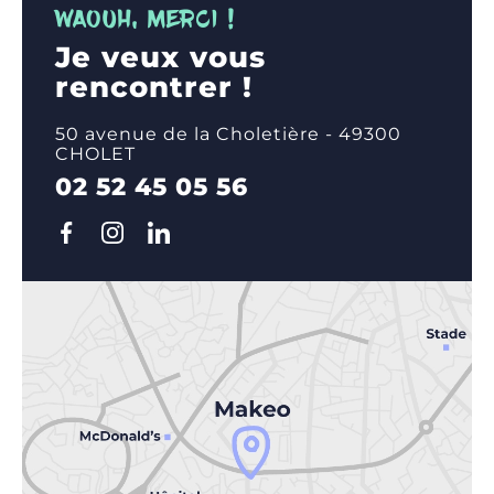
WAOUH, MERCI !
responsables de la gestion des inventaires
publicitaires, de la tarification, de la planification
Je veux vous
des campagnes, de la diffusion des annonces, de la
facturation et des rapports pour les annonceurs et
rencontrer !
les éditeurs.
50 avenue de la Choletière - 49300
CHOLET
02 52 45 05 56