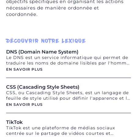
objectifs spécifiques en organisant les actions
nécessaires de manière ordonnée et
coordonnée.
DÉCOUVRIR NOTRE LEXIQUE
DNS (Domain Name System)
Le DNS est un service informatique qui permet de
traduire les noms de domaine lisibles par l'homme
en adresses IP lisibles par les machines.
EN SAVOIR PLUS
CSS (Cascading Style Sheets)
CSS, ou Cascading Style Sheets, est un langage de
feuille de style utilisé pour définir l'apparence et la
mise en forme des éléments d'une page web écrite
EN SAVOIR PLUS
en HTML. Il permet de contrôler les couleurs, les
polices, les marges, les positions, les arrière-plans
et d'autres aspects de la présentation visuelle d'un
TikTok
site web. En utilisant des règles CSS, les
TikTok est une plateforme de médias sociaux
développeurs peuvent créer des designs cohérents
centrée sur le partage de vidéos courtes et
et personnalisés pour leurs pages web.