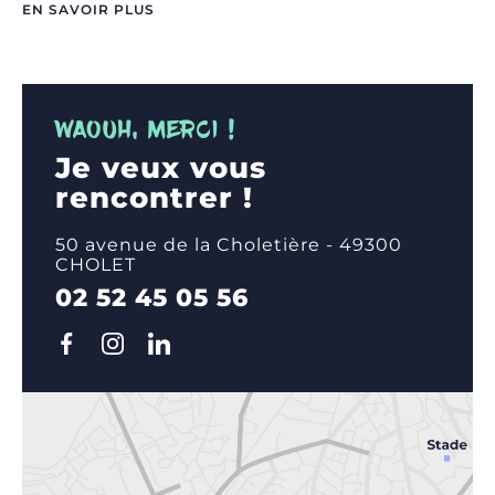
créatives, où les utilisateurs peuvent créer, éditer
EN SAVOIR PLUS
et partager des contenus musicaux et
divertissants.
WAOUH, MERCI !
Je veux vous
rencontrer !
50 avenue de la Choletière - 49300
CHOLET
02 52 45 05 56