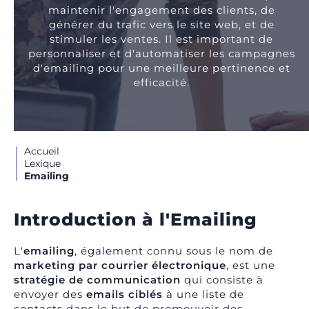
maintenir l'engagement des clients, de
générer du trafic vers le site web, et de
stimuler les ventes. Il est important de
personnaliser et d'automatiser les campagnes
d'emailing pour une meilleure pertinence et
efficacité.
Accueil
Lexique
Emailing
Introduction à l'Emailing
L'
emailing
, également connu sous le nom de
marketing par courrier électronique
, est une
stratégie de communication
qui consiste à
envoyer des
emails ciblés
à une liste de
contacts dans le but de promouvoir des