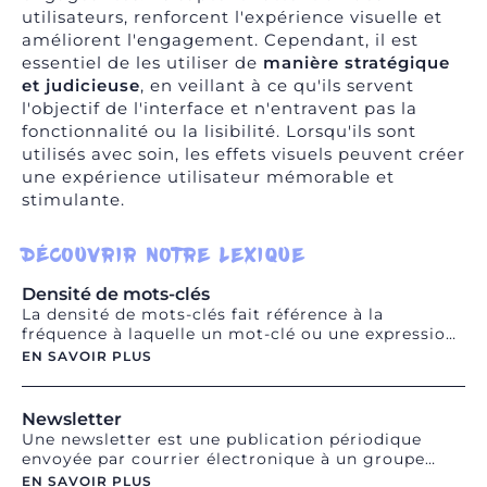
utilisateurs, renforcent l'expérience visuelle et
améliorent l'engagement. Cependant, il est
essentiel de les utiliser de
manière stratégique
et judicieuse
, en veillant à ce qu'ils servent
l'objectif de l'interface et n'entravent pas la
fonctionnalité ou la lisibilité. Lorsqu'ils sont
utilisés avec soin, les effets visuels peuvent créer
une expérience utilisateur mémorable et
stimulante.
DÉCOUVRIR NOTRE LEXIQUE
Densité de mots-clés
La densité de mots-clés fait référence à la
fréquence à laquelle un mot-clé ou une expression
de recherche spécifique apparaît dans un contenu
EN SAVOIR PLUS
ou une page web par rapport au nombre total de
mots. Elle est généralement exprimée en
pourcentage. La densité de mots-clés a été
Newsletter
historiquement considérée comme un facteur
Une newsletter est une publication périodique
important pour le référencement, mais son
envoyée par courrier électronique à un groupe
importance a diminué avec l'évolution des
d'abonnés intéressés. Elle est utilisée par les
EN SAVOIR PLUS