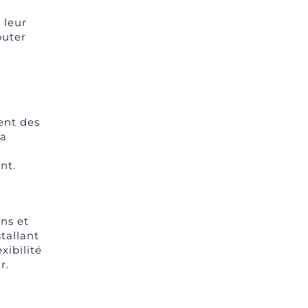
 leur
outer
rent des
la
nt.
ons et
tallant
xibilité
r.