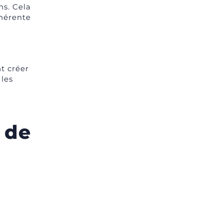
pertinence et efficacité.
ns. Cela
ohérente
t créer
 les
 de