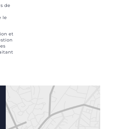
rs de
e le
ion et
estion
les
aitant