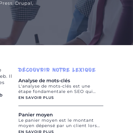
Press, Drupal,
DÉCOUVRIR NOTRE LEXIQUE
e
eb. Il
Analyse de mots-clés
es
L'analyse de mots-clés est une
étape fondamentale en SEO qui
eb
consiste à identifier et à évaluer les
EN SAVOIR PLUS
mots-clés ou les expressions de
recherche les plus pertinents pour
un site web donné. Cette analyse
Panier moyen
implique de comprendre les termes
Le panier moyen est le montant
de recherche utilisés par les
moyen dépensé par un client lors
utilisateurs dans les moteurs de
d'une transaction en ligne.
EN SAVOIR PLUS