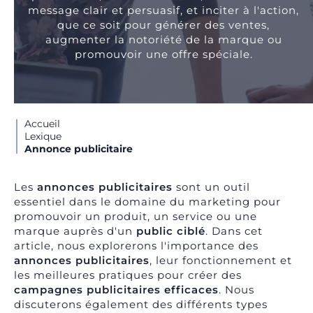
message clair et persuasif, et inciter à l'action,
que ce soit pour générer des ventes,
augmenter la notoriété de la marque ou
promouvoir une offre spéciale.
Accueil
Lexique
Annonce publicitaire
Les
annonces publicitaires
sont un outil
essentiel dans le domaine du marketing pour
promouvoir un produit, un service ou une
marque auprès d'un
public ciblé
. Dans cet
article, nous explorerons l'importance des
annonces publicitaires
, leur fonctionnement et
les meilleures pratiques pour créer des
campagnes publicitaires efficaces
. Nous
discuterons également des différents types