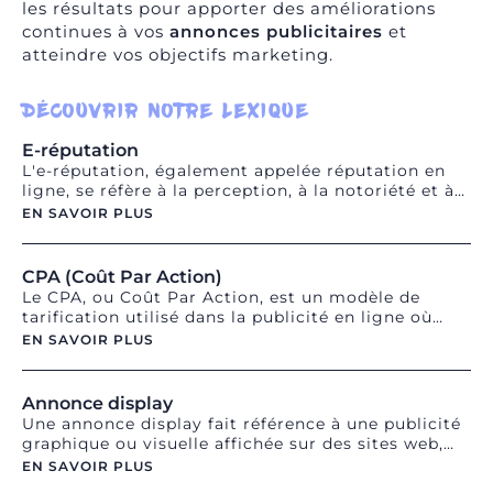
les résultats pour apporter des améliorations
continues à vos
annonces publicitaires
et
atteindre vos objectifs marketing.
DÉCOUVRIR NOTRE LEXIQUE
E-réputation
L'e-réputation, également appelée réputation en
ligne, se réfère à la perception, à la notoriété et à
l'image d'une personne, d'une marque ou d'une
EN SAVOIR PLUS
entreprise sur Internet. Elle est influencée par les
informations, les opinions, les commentaires et les
interactions qui circulent en ligne, que ce soit sur
CPA (Coût Par Action)
les réseaux sociaux, les sites web, les forums, les
Le CPA, ou Coût Par Action, est un modèle de
blogs ou les plateformes de notation. L'e-
tarification utilisé dans la publicité en ligne où
réputation est devenue un enjeu majeur pour les
l'annonceur paie uniquement lorsqu'une action
EN SAVOIR PLUS
individus et les entreprises, car elle peut avoir un
spécifique est effectuée par un utilisateur, telle
impact significatif sur la confiance des
qu'un achat, une inscription ou un téléchargement.
utilisateurs, la crédibilité et le succès commercial.
Le coût est basé sur le nombre d'actions réalisées.
Annonce display
La gestion de l'e-réputation implique la
Le CPA est souvent utilisé pour évaluer les
Une annonce display fait référence à une publicité
surveillance, la veille et la gestion proactive des
performances des campagnes publicitaires en
graphique ou visuelle affichée sur des sites web,
informations et des interactions en ligne afin de
termes de conversions ou d'objectifs spécifiques. Il
des applications mobiles ou d'autres plateformes
préserver une image positive et de répondre
EN SAVOIR PLUS
permet aux annonceurs de mesurer plus
en ligne. Ces annonces peuvent prendre la forme
efficacement aux commentaires ou aux problèmes