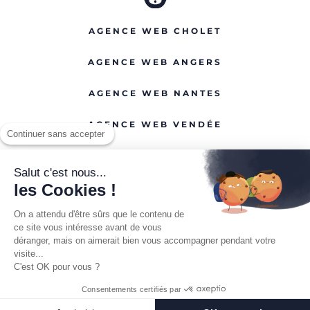
AGENCE WEB CHOLET
AGENCE WEB ANGERS
AGENCE WEB NANTES
AGENCE WEB VENDÉE
Continuer sans accepter
Salut c'est nous...
les Cookies !
Mentions légales
On a attendu d'être sûrs que le contenu de
ce site vous intéresse avant de vous
Politique de confidentialité
déranger, mais on aimerait bien vous accompagner pendant votre
CGV
visite...
Charte d'engagement PSH
C'est OK pour vous ?
Consentements certifiés par
Réalisé avec
❤️
par Makeo - Agence web Cholet -
2026